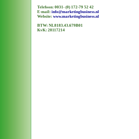
Telefoon: 0031- (0) 172-79 52 42
E-mail:
info@marketingbusiness.nl
Website:
www.marketingbusiness.nl
BTW: NL8183.43.679B01
KvK: 28117214